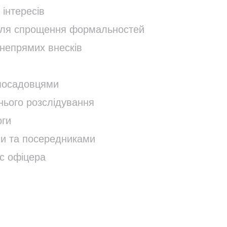
інтересів
для спрощення формальностей
непрямих внесків
 посадовцями
нього розслідування
оги
ами та посередниками
с офіцера