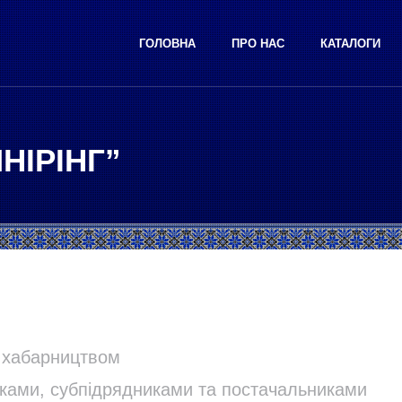
ГОЛОВНА
ПРО НАС
КАТАЛОГИ
ИНІРІНГ”
а хабарництвом
никами, субпідрядниками та постачальниками