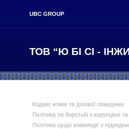
UBC GROUP
ТОВ “Ю БІ СІ - ІНЖ
Кодекс етики та ділової поведінки
Політика по боротьбі з корупцією т
Політика щодо взаємодії з підряд