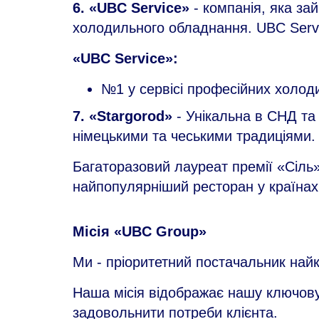
6. «UBC Service»
- компанія, яка за
холодильного обладнання. UBC Servi
«UBC Service»:
№1 у сервісі професійних холод
7. «Stargorod»
- Унікальна в СНД та 
німецькими та чеськими традиціями.
Багаторазовий лауреат премії «Сіль»,
найпопулярніший ресторан у країнах 
Місія «UBC Group»
Ми - пріоритетний постачальник найкр
Наша місія відображає нашу ключову 
задовольнити потреби клієнта.