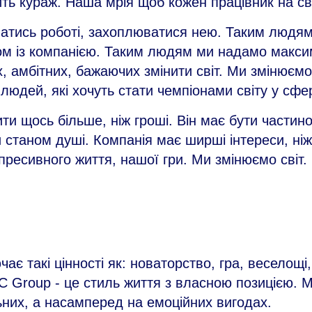
ть кураж. Наша мрія щоб кожен працівник на св
ватись роботі, захоплюватися нею. Таким людя
азом із компанією. Таким людям ми надамо мак
 амбітних, бажаючих змінити світ. Ми змінюємо
людей, які хочуть стати чемпіонами світу у сфері
и щось більше, ніж гроші. Він має бути частино
и станом душі. Компанія має ширші інтереси, ні
пресивного життя, нашої гри. Ми змінюємо світ.
є такі цінності як: новаторство, гра, веселощі,
C Group - це стиль життя з власною позицією. 
них, а насамперед на емоційних вигодах.