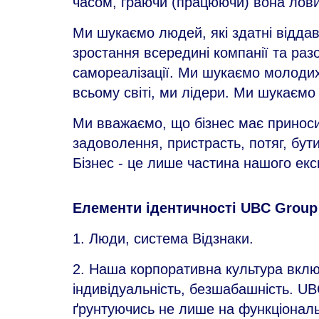
часом, граючи (працюючи) вона лови
Ми шукаємо людей, які здатні відда
зростання всередині компанії та р
самореалізації. Ми шукаємо молодих,
всьому світі, ми лідери. Ми шукаємо 
Ми вважаємо, що бізнес має приносит
задоволення, пристрасть, потяг, бут
Бізнес - це лише частина нашого екс
Елементи ідентичності UBC Group
1. Люди, система Відзнаки.
2. Наша корпоративна культура включа
індивідуальність, безшабашність. UB
ґрунтуючись не лише на функціональ