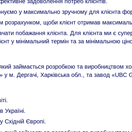
фективне задоволення потреб клієнтів.
онуємо у максимально зручному для клієнта фор
им розрахунком, щоби клієнт отримав максималь
ати побажання клієнта. Для клієнта ми є супер
ієнт у мінімальний термін та за мінімальною ці
 який займається розробкою та виробництвом хо
 у м. Дергачі, Харківська обл., та завод «UBC G
ті.
 Україні.
 Східній Європі.