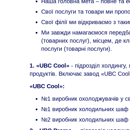
Наша головна мета – повне та е
Свої послуги та товари ми проп
Свої філії ми відкриваємо з так
Ми завжди намагаємося передбач
(товарних послуг), місцем, де кл
послуги (товарні послуги).
1. «UBC Сool»
- підрозділ холдингу,
продуктів. Включає завод «UBC Сool»
«UBC Сool»:
№1 виробник охолоджувачів у сві
№1 виробник холодильних шаф в
№2 виробник холодильних шаф у