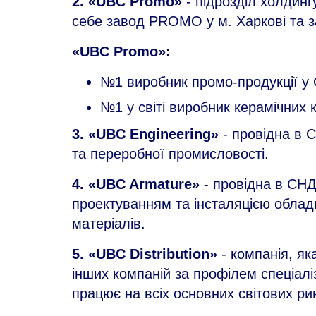
2. «UBC Promo»
- підрозділ холдин
себе завод PROMO у м. Харкові та за
«UBC Promo»:
№1 виробник промо-продукції у С
№1 у світі виробник керамічних 
3. «UBC Engineering»
- провідна в 
та переробної промисловості.
4. «UBC Armature»
- провідна в СНД
проектуванням та інсталяцією облад
матеріалів.
5. «UBC Distribution»
- компанія, як
інших компаній за профілем спеціаліз
працює на всіх основних світових ри