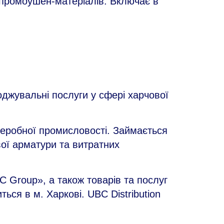
 промоушен-матеріалів. Включає в
джувальні послуги у сфері харчової
реробної промисловості. Займається
ої арматури та витратних
C Group», а також товарів та послуг
ься в м. Харкові. UBC Distribution