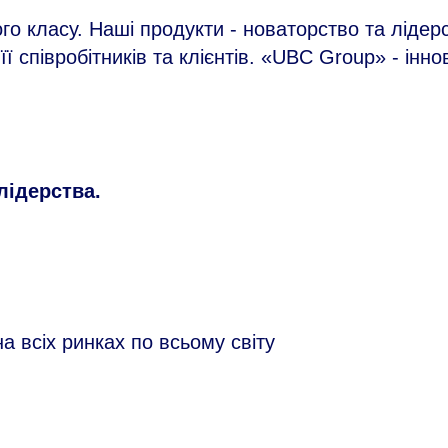
го класу. Наші продукти - новаторство та лідер
ж її співробітників та клієнтів. «UBC Group» - інн
лідерства.
а всіх ринках по всьому світу