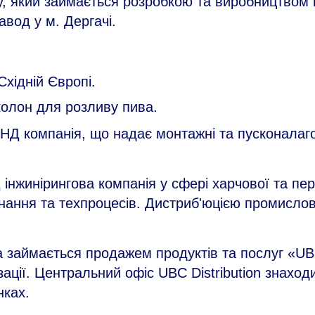
гу, який займається розробкою та виробництвом
вод у м. Дергачі.
хідній Європі.
колон для розливу пива.
СНД компанія, що надає монтажні та пусконалаго
 інжинірингова компанія у сфері харчової та пе
нання та техпроцесів. Дистриб'юцією промислов
а займається продажем продуктів та послуг «UB
ації. Центральний офіс UBC Distribution знаходит
нках.